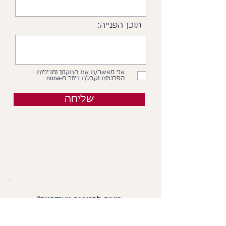
תוכן הפנייה:
אני מאשר/ת את התקנון ומדיניות
הפרטיות וקבלת דיוור מ-nona
שליחה
רוצים להישאר מעודכנים?
הירשמו עכשיו לניוזלטר ותקבלו
כל מה שחדש
ב-nona אצלכם למייל: