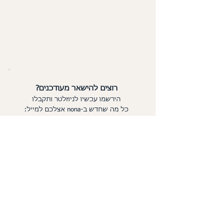
רוצים להישאר מעודכנים?
הירשמו עכשיו לניוזלטר ותקבלו
כל מה שחדש
ב-nona אצלכם למייל:
אני מאשר/ת את התקנון ומדיניות
הפרטיות וקבלת דיוור מ-nona