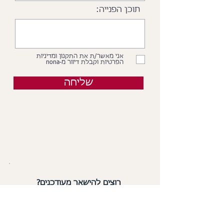
תוכן הפנייה:
אני מאשר/ת את התקנון ומדיניות
הפרטיות וקבלת דיוור מ-nona
שליחה
רוצים להישאר מעודכנים?
הירשמו עכשיו לניוזלטר ותקבלו
כל מה שחדש
ב-nona אצלכם למייל: