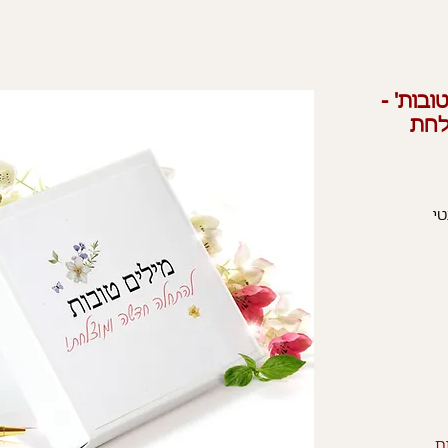
ובות' -
לחת
י
ת