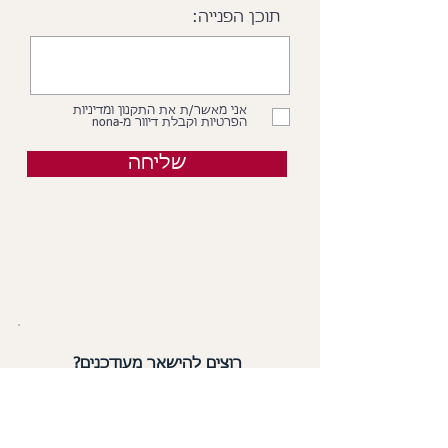
תוכן הפנייה:
אני מאשר/ת את התקנון ומדיניות
הפרטיות וקבלת דיוור מ-nona
שליחה
רוצים להישאר מעודכנים?
הירשמו עכשיו לניוזלטר ותקבלו
כל מה שחדש
ב-nona אצלכם למייל: