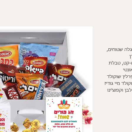
גלה שטוחים,
ן
ט-קט, טבלת
ונטי
*8 במילוי פרלין שוקולד
ולד מיי גודיז
בן וקפוצ'ינו