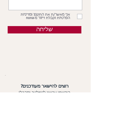
אני מאשר/ת את התקנון ומדיניות
הפרטיות וקבלת דיוור מ-nona
שליחה
רוצים להישאר מעודכנים?
הירשמו עכשיו לניוזלטר ותקבלו
כל מה שחדש
ב-nona אצלכם למייל: