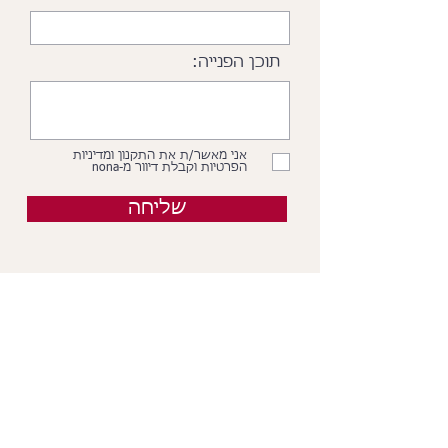
תוכן הפנייה:
אני מאשר/ת את התקנון ומדיניות
הפרטיות וקבלת דיוור מ-nona
שליחה
רוצים להישאר מעודכנים?
הירשמו עכשיו לניוזלטר ותקבלו