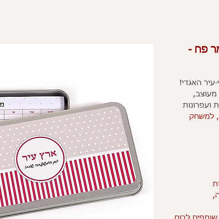
 פח -
עיר האגדי!
מעוצב,
 ועפרונות
, למשחק
ת
ה,
שותפים לרוח