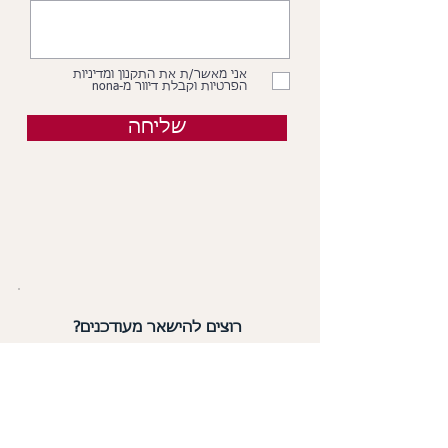
אני מאשר/ת את התקנון ומדיניות
הפרטיות וקבלת דיוור מ-nona
שליחה
רוצים להישאר מעודכנים?
הירשמו עכשיו לניוזלטר ותקבלו
כל מה שחדש
ב-nona אצלכם למייל: