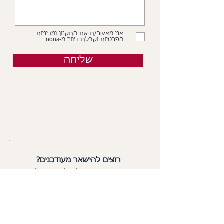
אני מאשר/ת את התקנון ומדיניות
הפרטיות וקבלת דיוור מ-nona
שליחה
רוצים להישאר מעודכנים?
הירשמו עכשיו לניוזלטר ותקבלו
כל מה שחדש
ב-nona אצלכם למייל: