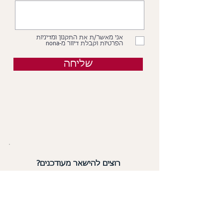
אני מאשר/ת את התקנון ומדיניות
הפרטיות וקבלת דיוור מ-nona
שליחה
רוצים להישאר מעודכנים?
הירשמו עכשיו לניוזלטר ותקבלו
כל מה שחדש
ב-nona אצלכם למייל: